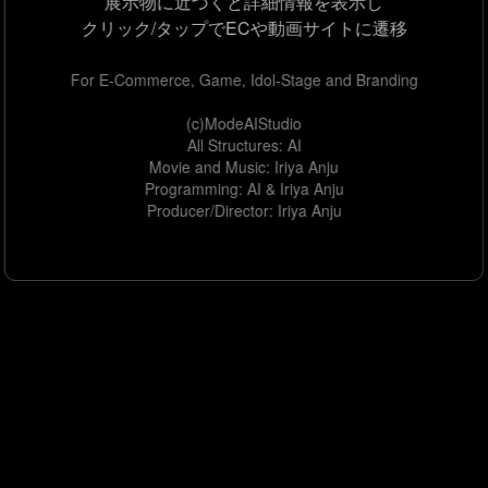
展示物に近づくと詳細情報を表示し
クリック/タップでECや動画サイトに遷移
For E-Commerce, Game, Idol-Stage and Branding
(c)ModeAIStudio
All Structures: AI
Movie and Music: Iriya Anju
Programming: AI & Iriya Anju
Producer/Director: Iriya Anju